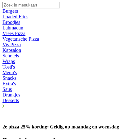
Burgers
Loaded Fries
Broodjes
Lahmacun
Vlees Pizza
Vegetarische Pizza
Vis Pizza
Kapsalon
Schotels
Wraps
Tosti's
Menu's
Snacks
Extra's
Saus
Drankjes
Desserts
2e pizza 25% korting: Geldig op maandag en woensdag