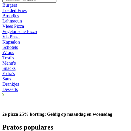
Burgers
Loaded Fries
Broodjes
Lahmacun
Vlees Pizza
Vegetarische Pizza
Vis Pizza
Kapsalon
Schotels
Wraps
Tosti's
Menu's
Snacks
Extra's
Saus
Drankjes
Desserts
2e pizza 25% korting: Geldig op maandag en woensdag
Pratos populares